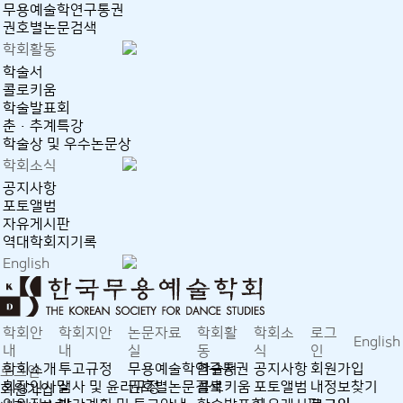
무용예술학연구통권
권호별논문검색
학회활동
학술서
콜로키움
학술발표회
춘·추계특강
학술상 및 우수논문상
학회소식
공지사항
포토앨범
자유게시판
역대학회지기록
English
학회안
학회지안
논문자료
학회활
학회소
로그
English
내
내
실
동
식
인
학회소개
투고규정
무용예술학연구통권
학술서
공지사항
회원가입
로그인
회장인사말
심사 및 윤리규정
권호별논문검색
콜로키움
포토앨범
내정보찾기
회원가입