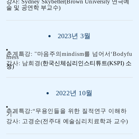
강사: Sydney Skybetter(Brown University 연극예
술 및 공연학 부교수)
2023년 3월
춘계특강: "
마음주의
mindism
를
넘어서
‘Bodyfu
lness'"
강사: 남희경
(
한국신체심리인스티튜트
(KSPI)
소
장
)
2022년 10월
추계특강:“무용인들을 위한 질적연구 이해하
기”
강사: 고경순(전주대 예술심리치료학과 교수)