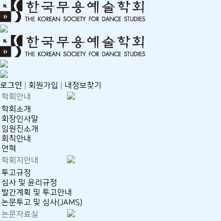
열린
페이지
페이지
페이지
로그인
|
회원가입
|
내정보찾기
학회안내
학회소개
회장인사말
임원진소개
회칙안내
연혁
학회지안내
투고규정
심사 및 윤리규정
발간계획 및 투고안내
논문투고 및 심사(JAMS)
논문자료실