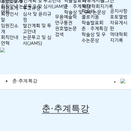
임원진소개
발간계획 및 투고안내
학술발표회
자유게시판
로그인
내정보찾기
회칙안내
논문투고 및 심사(JAMS)
춘·추계특강
역대학회지기록
학회소개
투고규정
학술서
공지사항
연혁
학술상 및 우수논문상
회장인사
심사 및 윤리규
무용예술학
콜로키움
포토앨범
말
정
연구통권
학술발표회
자유게시
임원진소
발간계획 및 투
권호별논문
춘·추계특강
판
개
고안내
검색
학술상 및 우
역대학회
회칙안내
논문투고 및 심
수논문상
지기록
연혁
사(JAMS)
춘·추계특강
춘·추계특강